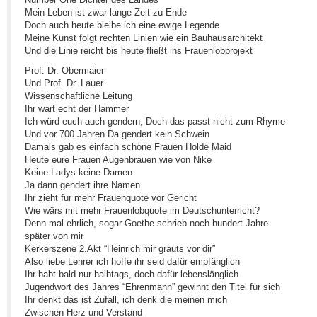
Mein Leben ist zwar lange Zeit zu Ende
Doch auch heute bleibe ich eine ewige Legende
Meine Kunst folgt rechten Linien wie ein Bauhausarchitekt
Und die Linie reicht bis heute fließt ins Frauenlobprojekt
Prof. Dr. Obermaier
Und Prof. Dr. Lauer
Wissenschaftliche Leitung
Ihr wart echt der Hammer
Ich würd euch auch gendern, Doch das passt nicht zum Rhyme
Und vor 700 Jahren Da gendert kein Schwein
Damals gab es einfach schöne Frauen Holde Maid
Heute eure Frauen Augenbrauen wie von Nike
Keine Ladys keine Damen
Ja dann gendert ihre Namen
Ihr zieht für mehr Frauenquote vor Gericht
Wie wärs mit mehr Frauenlobquote im Deutschunterricht?
Denn mal ehrlich, sogar Goethe schrieb noch hundert Jahre
später von mir
Kerkerszene 2.Akt “Heinrich mir grauts vor dir”
Also liebe Lehrer ich hoffe ihr seid dafür empfänglich
Ihr habt bald nur halbtags, doch dafür lebenslänglich
Jugendwort des Jahres “Ehrenmann” gewinnt den Titel für sich
Ihr denkt das ist Zufall, ich denk die meinen mich
Zwischen Herz und Verstand