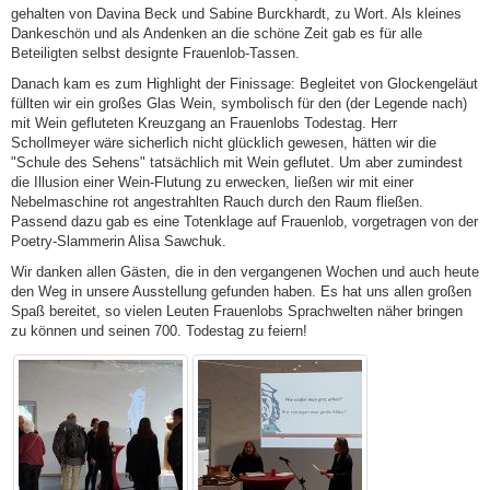
gehalten von Davina Beck und Sabine Burckhardt, zu Wort. Als kleines
Dankeschön und als Andenken an die schöne Zeit gab es für alle
Beteiligten selbst designte Frauenlob-Tassen.
Danach kam es zum Highlight der Finissage: Begleitet von Glockengeläut
füllten wir ein großes Glas Wein, symbolisch für den (der Legende nach)
mit Wein gefluteten Kreuzgang an Frauenlobs Todestag. Herr
Schollmeyer wäre sicherlich nicht glücklich gewesen, hätten wir die
"Schule des Sehens" tatsächlich mit Wein geflutet. Um aber zumindest
die Illusion einer Wein-Flutung zu erwecken, ließen wir mit einer
Nebelmaschine rot angestrahlten Rauch durch den Raum fließen.
Passend dazu gab es eine Totenklage auf Frauenlob, vorgetragen von der
Poetry-Slammerin Alisa Sawchuk.
Wir danken allen Gästen, die in den vergangenen Wochen und auch heute
den Weg in unsere Ausstellung gefunden haben. Es hat uns allen großen
Spaß bereitet, so vielen Leuten Frauenlobs Sprachwelten näher bringen
zu können und seinen 700. Todestag zu feiern!