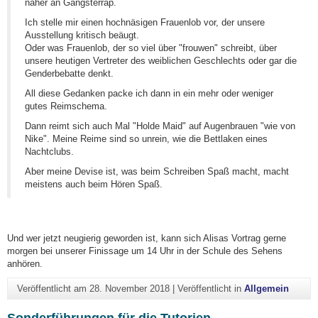
näher an Gangsterrap.
Ich stelle mir einen hochnäsigen Frauenlob vor, der unsere
Ausstellung kritisch beäugt.
Oder was Frauenlob, der so viel über "frouwen" schreibt, über
unsere heutigen Vertreter des weiblichen Geschlechts oder gar die
Genderbebatte denkt.
All diese Gedanken packe ich dann in ein mehr oder weniger
gutes Reimschema.
Dann reimt sich auch Mal "Holde Maid" auf Augenbrauen "wie von
Nike". Meine Reime sind so unrein, wie die Bettlaken eines
Nachtclubs.
Aber meine Devise ist, was beim Schreiben Spaß macht, macht
meistens auch beim Hören Spaß.
Und wer jetzt neugierig geworden ist, kann sich Alisas Vortrag gerne
morgen bei unserer Finissage um 14 Uhr in der Schule des Sehens
anhören.
Veröffentlicht am
28. November 2018
|
Veröffentlicht in
Allgemein
Sonderführungen für die Tutorien