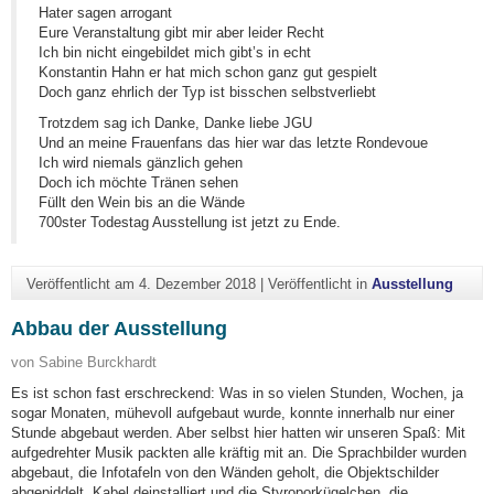
Hater sagen arrogant
Eure Veranstaltung gibt mir aber leider Recht
Ich bin nicht eingebildet mich gibt’s in echt
Konstantin Hahn er hat mich schon ganz gut gespielt
Doch ganz ehrlich der Typ ist bisschen selbstverliebt
Trotzdem sag ich Danke, Danke liebe JGU
Und an meine Frauenfans das hier war das letzte Rondevoue
Ich wird niemals gänzlich gehen
Doch ich möchte Tränen sehen
Füllt den Wein bis an die Wände
700ster Todestag Ausstellung ist jetzt zu Ende.
Veröffentlicht am
4. Dezember 2018
|
Veröffentlicht in
Ausstellung
Abbau der Ausstellung
von Sabine Burckhardt
Es ist schon fast erschreckend: Was in so vielen Stunden, Wochen, ja
sogar Monaten, mühevoll aufgebaut wurde, konnte innerhalb nur einer
Stunde abgebaut werden. Aber selbst hier hatten wir unseren Spaß: Mit
aufgedrehter Musik packten alle kräftig mit an. Die Sprachbilder wurden
abgebaut, die Infotafeln von den Wänden geholt, die Objektschilder
abgepiddelt, Kabel deinstalliert und die Styroporkügelchen, die