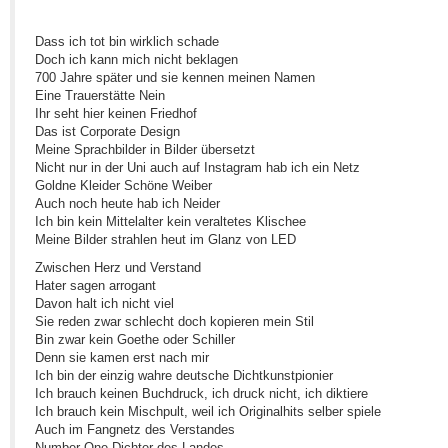
Dass ich tot bin wirklich schade
Doch ich kann mich nicht beklagen
700 Jahre später und sie kennen meinen Namen
Eine Trauerstätte Nein
Ihr seht hier keinen Friedhof
Das ist Corporate Design
Meine Sprachbilder in Bilder übersetzt
Nicht nur in der Uni auch auf Instagram hab ich ein Netz
Goldne Kleider Schöne Weiber
Auch noch heute hab ich Neider
Ich bin kein Mittelalter kein veraltetes Klischee
Meine Bilder strahlen heut im Glanz von LED
Zwischen Herz und Verstand
Hater sagen arrogant
Davon halt ich nicht viel
Sie reden zwar schlecht doch kopieren mein Stil
Bin zwar kein Goethe oder Schiller
Denn sie kamen erst nach mir
Ich bin der einzig wahre deutsche Dichtkunstpionier
Ich brauch keinen Buchdruck, ich druck nicht, ich diktiere
Ich brauch kein Mischpult, weil ich Originalhits selber spiele
Auch im Fangnetz des Verstandes
Number One Dichter des Landes