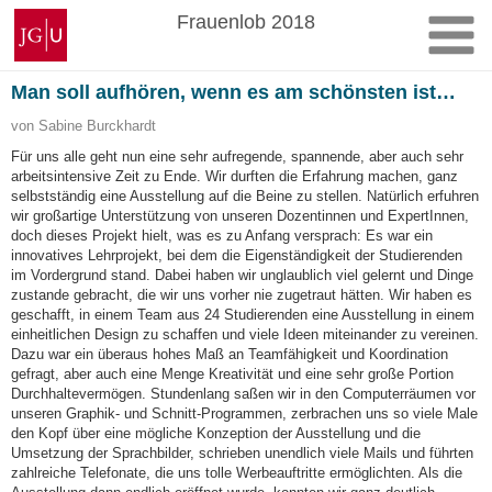
Zum
Johannes
Frauenlob 2018
Inhalt
Gutenberg-
springen
Universität
Man soll aufhören, wenn es am schönsten ist…
Mainz
von Sabine Burckhardt
Für uns alle geht nun eine sehr aufregende, spannende, aber auch sehr
arbeitsintensive Zeit zu Ende. Wir durften die Erfahrung machen, ganz
selbstständig eine Ausstellung auf die Beine zu stellen. Natürlich erfuhren
wir großartige Unterstützung von unseren Dozentinnen und ExpertInnen,
doch dieses Projekt hielt, was es zu Anfang versprach: Es war ein
innovatives Lehrprojekt, bei dem die Eigenständigkeit der Studierenden
im Vordergrund stand. Dabei haben wir unglaublich viel gelernt und Dinge
zustande gebracht, die wir uns vorher nie zugetraut hätten. Wir haben es
geschafft, in einem Team aus 24 Studierenden eine Ausstellung in einem
einheitlichen Design zu schaffen und viele Ideen miteinander zu vereinen.
Dazu war ein überaus hohes Maß an Teamfähigkeit und Koordination
gefragt, aber auch eine Menge Kreativität und eine sehr große Portion
Durchhaltevermögen. Stundenlang saßen wir in den Computerräumen vor
unseren Graphik- und Schnitt-Programmen, zerbrachen uns so viele Male
den Kopf über eine mögliche Konzeption der Ausstellung und die
Umsetzung der Sprachbilder, schrieben unendlich viele Mails und führten
zahlreiche Telefonate, die uns tolle Werbeauftritte ermöglichten. Als die