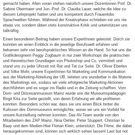
gemacht haben. Allen voran stehen natürlich unsere Dozentinnen Prof. Dr.
Sabine Obermaier und Jun.-Prof. Dr. Claudia Lauer, welche die Idee zu
diesem Lehrprojekt hatten und uns kompetent durch Frauenlobs
Sprachwelten führten. Während der Kreativphase schrieben sie uns nie
etwas vor, sondern übten stets konstruktive Kritik und unterstützen uns
tatkräftig.
Einen besonderen Beitrag haben unsere ExpertInnen geleistet. Durch sie
konnten wir einen Einblick in die jeweilige Berufswelt erfahren und
bekamen sehr viel berufspraktisches Wissen an die Hand. So hat uns die
Grafikdesignerin Peggy Zogbaum in nur zwei Workshops die praktischen
und theoretischen Grundlagen von Photoshop und Co. vermittelt und
stand uns zu jeder Uhrzeit mit Rat und Tat zur Seite. Dr. Oliver Eberlen
und Silke Mohr, unsere ExpertInnen für Marketing und Kommunikation
aus der Marketing-Abteilung der UB, leiteten uns wunderbar in die Materie
des Marketings ein, sodass wir viele erfolgreiche Marketing-Aktionen
durchführten und es sogar ins Radio und in die Zeitung schafften. Vom
Dom- und Diözesanmuseum Mainz wurde uns die Museumspädagogin
Birgit Kita zur Seite gestellt, von deren Erfahrung wir alle profitieren
konnten. Besonders schön war, dass sie uns einen Blick hinter die
Kulissen des Dommuseums ermöglichte, woran wir uns ein Vorbild für
unsere Ausstellung nehmen konnten. Das AV-Team wurde von den
Mitarbeitern des ZAP Mainz, Nina Oehler, Peter Stuppert, Christian te
Baay und dem Medien-Hiwi Florian Klein, unterstützt. Die Filme, die dabei
herausgekommen sind, können sich wirklich sehen lassen! Last but not