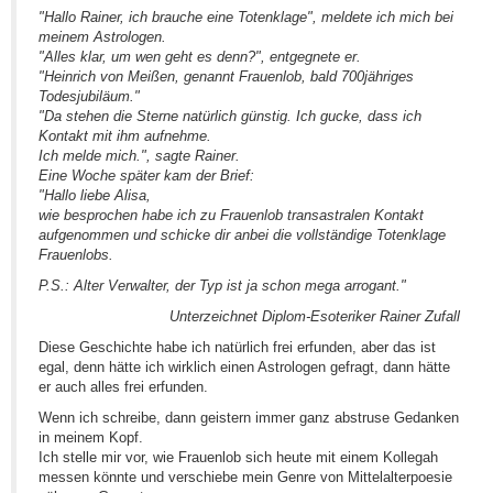
"Hallo Rainer, ich brauche eine Totenklage", meldete ich mich bei
meinem Astrologen.
"Alles klar, um wen geht es denn?", entgegnete er.
"Heinrich von Meißen, genannt Frauenlob, bald 700jähriges
Todesjubiläum."
"Da stehen die Sterne natürlich günstig. Ich gucke, dass ich
Kontakt mit ihm aufnehme.
Ich melde mich.", sagte Rainer.
Eine Woche später kam der Brief:
"Hallo liebe Alisa,
wie besprochen habe ich zu Frauenlob transastralen Kontakt
aufgenommen und schicke dir anbei die vollständige Totenklage
Frauenlobs.
P.S.: Alter Verwalter, der Typ ist ja schon mega arrogant."
Unterzeichnet Diplom-Esoteriker Rainer Zufall
Diese Geschichte habe ich natürlich frei erfunden, aber das ist
egal, denn hätte ich wirklich einen Astrologen gefragt, dann hätte
er auch alles frei erfunden.
Wenn ich schreibe, dann geistern immer ganz abstruse Gedanken
in meinem Kopf.
Ich stelle mir vor, wie Frauenlob sich heute mit einem Kollegah
messen könnte und verschiebe mein Genre von Mittelalterpoesie