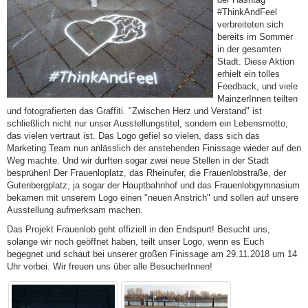
#ThinkAndFeel
verbreiteten sich
bereits im Sommer
in der gesamten
Stadt. Diese Aktion
erhielt ein tolles
Feedback, und viele
MainzerInnen teilten
und fotografierten das Graffiti. "Zwischen Herz und Verstand" ist
schließlich nicht nur unser Ausstellungstitel, sondern ein Lebensmotto,
das vielen vertraut ist.
Das Logo gefiel so vielen, dass sich das
Marketing Team nun anlässlich der anstehenden Finissage wieder auf den
Weg machte.
Und wir durften sogar zwei neue Stellen in der Stadt
besprühen!
Der Frauenloplatz, das Rheinufer, die Frauenlobstraße, der
Gutenbergplatz, ja sogar der Hauptbahnhof und das Frauenlobgymnasium
bekamen mit unserem Logo einen "neuen Anstrich" und sollen auf unsere
Ausstellung aufmerksam machen.
Das Projekt Frauenlob geht offiziell in den Endspurt! Besucht uns,
solange wir noch geöffnet haben, teilt unser Logo, wenn es Euch
begegnet und schaut bei unserer großen Finissage am 29.11.2018 um 14
Uhr vorbei. Wir freuen uns über alle BesucherInnen!