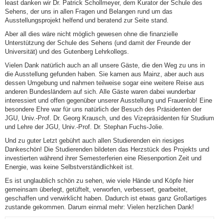
least danken wir Dr. Patrick Schollmeyer, dem Kurator der Schule des
Sehens, der uns in allen Fragen und Belangen rund um das
Ausstellungsprojekt helfend und beratend zur Seite stand.
Aber all dies wäre nicht möglich gewesen ohne die finanzielle
Unterstützung der Schule des Sehens (und damit der Freunde der
Universität) und des Gutenberg Lehrkollegs.
Vielen Dank natürlich auch an all unsere Gäste, die den Weg zu uns in
die Ausstellung gefunden haben. Sie kamen aus Mainz, aber auch aus
dessen Umgebung und nahmen teilweise sogar eine weitere Reise aus
anderen Bundesländern auf sich. Alle Gäste waren dabei wunderbar
interessiert und offen gegenüber unserer Ausstellung und Frauenlob! Eine
besondere Ehre war für uns natürlich der Besuch des Präsidenten der
JGU, Univ.-Prof. Dr. Georg Krausch, und des Vizepräsidenten für Studium
und Lehre der JGU, Univ.-Prof. Dr. Stephan Fuchs-Jolie.
Und zu guter Letzt gebührt auch allen Studierenden ein riesiges
Dankeschön! Die Studierenden bildeten das Herzstück des Projekts und
investierten während ihrer Semesterferien eine Riesenportion Zeit und
Energie, was keine Selbstverständlichkeit ist.
Es ist unglaublich schön zu sehen, wie viele Hände und Köpfe hier
gemeinsam überlegt, getüftelt, verworfen, verbessert, gearbeitet,
geschaffen und verwirklicht haben. Dadurch ist etwas ganz Großartiges
zustande gekommen. Darum einmal mehr: Vielen herzlichen Dank!