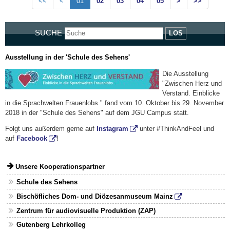
<<
<
01
02
03
04
05
>
>>
SUCHE
LOS
Ausstellung in der 'Schule des Sehens'
Die Ausstellung
"Zwischen Herz und
Verstand. Einblicke
in die Sprachwelten Frauenlobs." fand vom 10. Oktober bis 29. November
2018 in der "Schule des Sehens" auf dem JGU Campus statt.
Folgt uns außerdem gerne auf
Instagram
unter #ThinkAndFeel und
auf
Facebook
!
Unsere Kooperationspartner
Schule des Sehens
Bischöfliches Dom- und Diözesanmuseum Mainz
Zentrum für audiovisuelle Produktion (ZAP)
Gutenberg Lehrkolleg